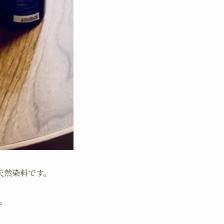
天然染料です
。
、
。