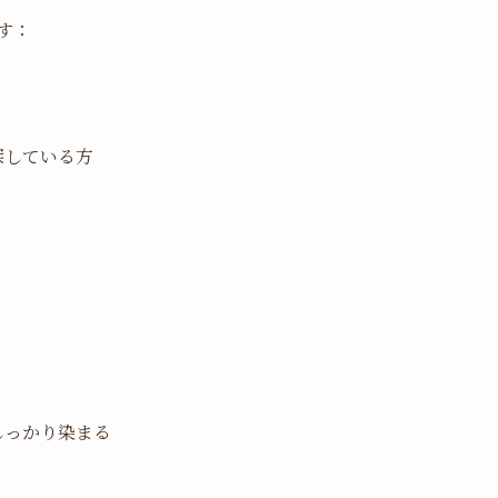
す：
探している方
しっかり染まる